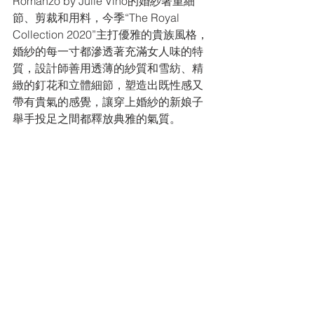
Romanzo by Julie Vino的婚紗著重細
節、剪裁和用料，今季“The Royal 
Collection 2020”主打優雅的貴族風格，
婚紗的每一寸都滲透著充滿女人味的特
質，設計師善用透薄的紗質和雪紡、精
緻的釘花和立體細節，塑造出既性感又
帶有貴氣的感覺，讓穿上婚紗的新娘子
舉手投足之間都釋放典雅的氣質。