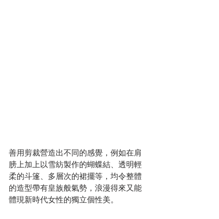
善用剪裁營造出不同的感覺，例如在肩
膀上加上以雪紡製作的蝴蝶結、透明輕
柔的斗篷、多層次的裙擺等，均令整體
的造型帶有皇族般氣勢，浪漫得來又能
體現新時代女性的獨立個性美。