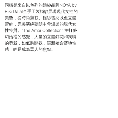
同樣是來自以色列的婚紗品牌NOYA by 
Riki Dalal全手工製婚紗展現現代女性的
美態，從時尚剪裁、輕紗雪紡以至立體
蕾絲，完美演繹硬朗中帶溫柔的現代女
性特質。“The Amor Collection” 主打夢
幻婚禮的感覺，大量的立體釘花和獨特
的剪裁，如低胸開衩，讓新娘含蓄地性
感，輕易成為眾人的焦點。