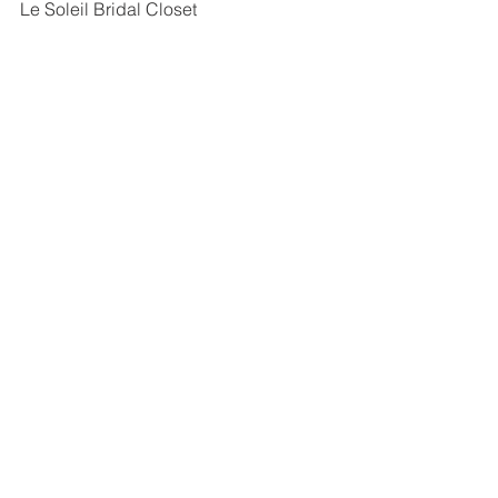
Le Soleil Bridal Closet
地址： 尖沙咀山林道20號錦興大廈702
室
Read more: 
https://www.elle.com.hk/bride/Israel-
wedding-dress-brand
See All
Recent Posts